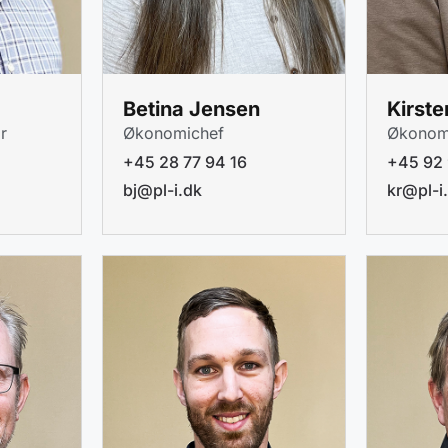
Betina Jensen
Kirst
r
Økonomichef
Økonom
+45 28 77 94 16
+45 92 
bj@pl-i.dk
kr@pl-i