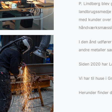
P. Lindberg blev 
landbrugssmedje 
med kunder over h
håndværksmæssige
I den ånd udfører
andre metaller s
Siden 2020 har L
Vi har til huse i
Herunder finder 