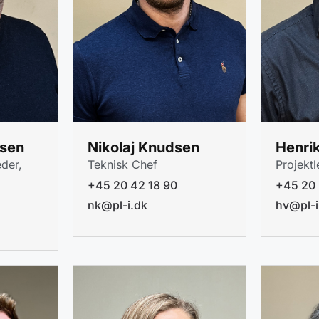
rsen
Nikolaj Knudsen
Henrik
eder,
Teknisk Chef
Projekt
+45 20 42 18 90
+45 20 
nk@pl-i.dk
hv@pl-i