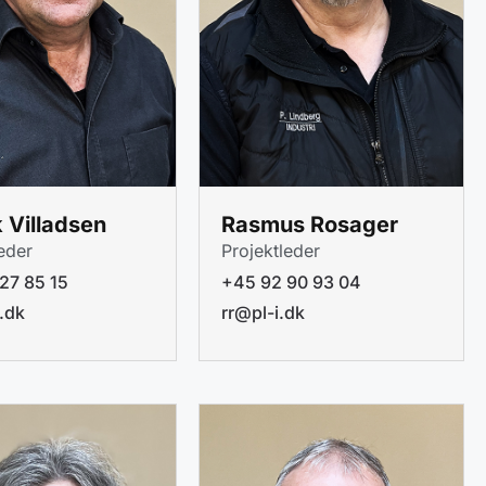
 Villadsen
Rasmus Rosager
leder
Projektleder
27 85 15
+45 92 90 93 04
.dk
rr@pl-i.dk