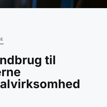
IE
andbrug til
rne
ialvirksomhed