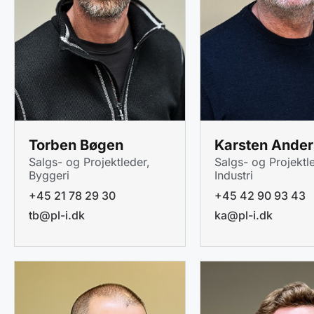
Torben Bøgen
Karsten Ande
Salgs- og Projektleder,
Salgs- og Projektl
Byggeri
Industri
+45 21 78 29 30
+45 42 90 93 43
tb@pl-i.dk
ka@pl-i.dk