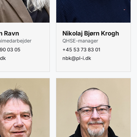
en Ravn
Nikolaj Bjørn Krogh
imedarbejder
QHSE-manager
90 03 05
+45 53 73 83 01
.dk
nbk@pl-i.dk