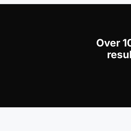
Over 10
resu