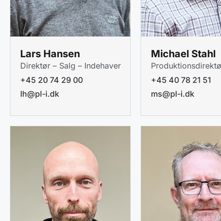
Lars Hansen
Michael Stahl
Direktør – Salg – Indehaver
Produktionsdirektø
+45 20 74 29 00
+45 40 78 21 51
lh@pl-i.dk
ms@pl-i.dk